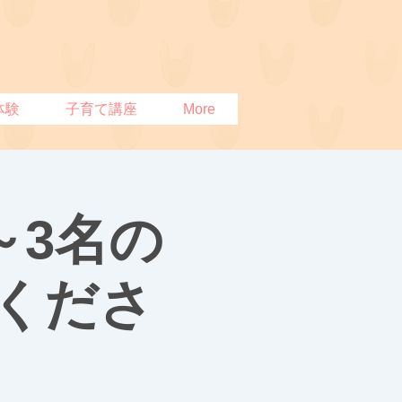
体験
子育て講座
More
～3名の
くださ