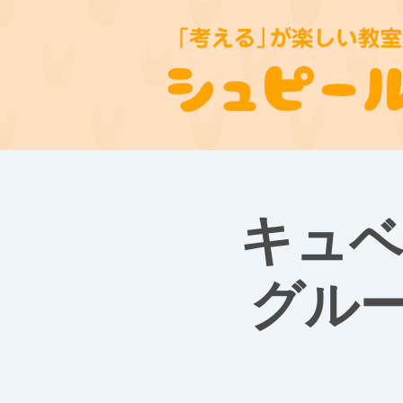
キュベ
グル