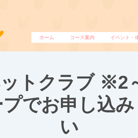
ホーム
コース案内
イベント・
ットクラブ ※2
ープでお申し込み
い